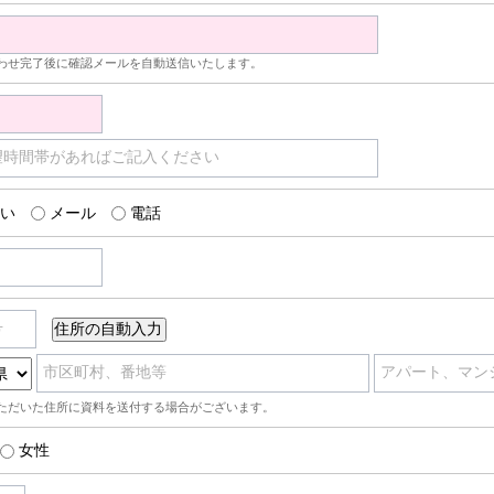
わせ完了後に確認メールを自動送信いたします。
望時間帯があればご記入ください
い
メール
電話
号
市区町村、番地等
アパート、マン
ただいた住所に資料を送付する場合がございます。
女性