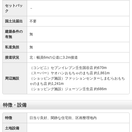
セットバッ
－
ク
国土法届出
不要
建築条件の
無
有無
私道負担
無
接道状況
北：幅員6mの公道に3.2m接道
（コンビニ）セブンイレブン壬生国谷店 約670m
（スーパー）ヤオハンおもちゃのまち店 約1,861m
周辺施設
（ショッピング施設）ファッションセンターしまむらおもち
ゃのまち店 約1,241m
（ショッピング施設）ジェーソン壬生店 約686m
特徴・設備
特徴
日当り良好、閑静な住宅街、区画整理地内
土地設備