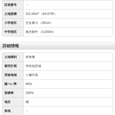
区画番号
－
2
土地面積
311.00m
（94.07坪）
小学校区
壬生東小
（381m）
中学校区
南犬飼中
（3,200m）
詳細情報
土地権利
所有権
都市計画
市街化区域
用途地域
１種中高
建ぺい率
60%
容積率
200%
地目
畑
角地
－