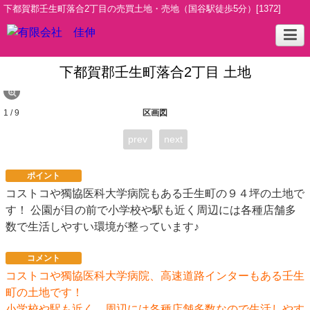
下都賀郡壬生町落合2丁目の売買土地・売地（国谷駅徒歩5分）[1372]
下都賀郡壬生町落合2丁目 土地
1 / 9
区画図
prev
next
ポイント
コストコや獨協医科大学病院もある壬生町の９４坪の土地で
す！ 公園が目の前で小学校や駅も近く周辺には各種店舗多
数で生活しやすい環境が整っています♪
コメント
コストコや獨協医科大学病院、高速道路インターもある壬生
町の土地です！
小学校や駅も近く、周辺には各種店舗多数なので生活しやす