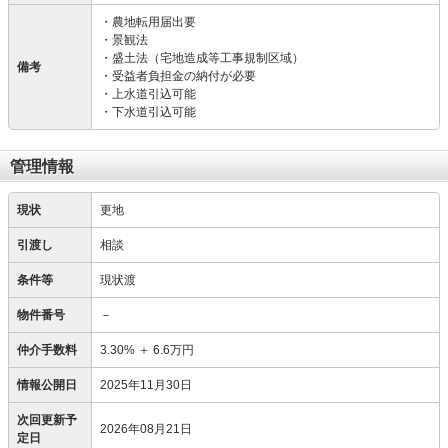
・農地転用届出要
・景観法
・盛土法（宅地造成等工事規制区域）
備考
・受益者負担金の納付が必要
・上水道引込可能
・下水道引込可能
管理情報
現状
更地
引渡し
相談
条件等
現状渡
物件番号
－
仲介手数料
3.30%
＋
6.6万円
情報公開日
2025年11月30日
次回更新予
2026年08月21日
定日