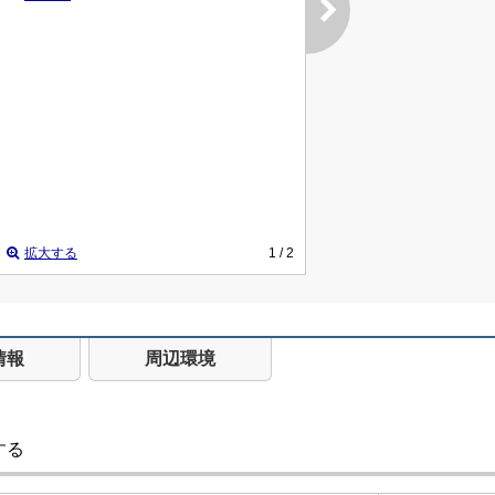
拡大する
1
/ 2
情報
周辺環境
する