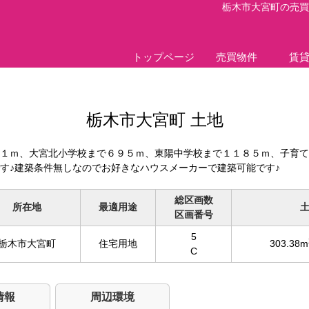
栃木市大宮町の売買土
トップページ
売買物件
賃
栃木市大宮町 土地
１ｍ、大宮北小学校まで６９５ｍ、東陽中学校まで１１８５ｍ、子育て
す♪建築条件無しなのでお好きなハウスメーカーで建築可能です♪
総区画数
所在地
最適用途
区画番号
5
栃木市大宮町
住宅用地
303.38m
C
情報
周辺環境