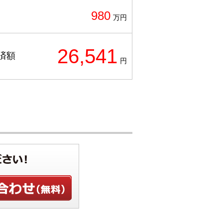
980
万円
26,541
済額
円
せ