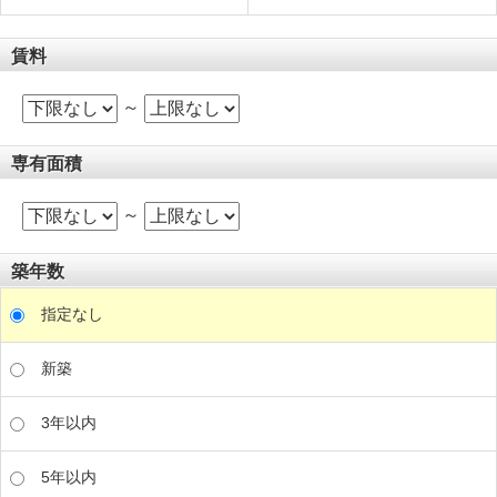
賃料
～
専有面積
～
築年数
指定なし
新築
3年以内
5年以内