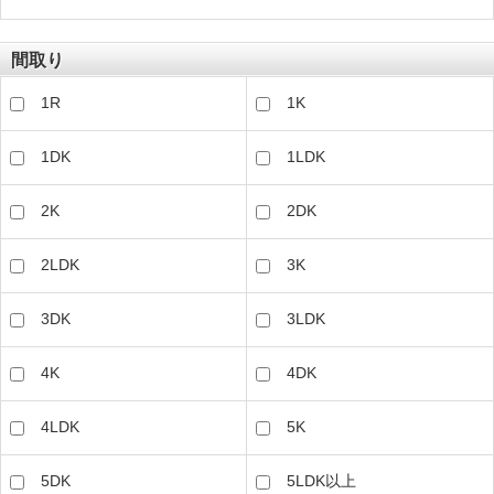
間取り
1R
1K
1DK
1LDK
2K
2DK
2LDK
3K
3DK
3LDK
4K
4DK
4LDK
5K
5DK
5LDK以上