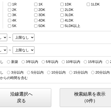
1R
1K
1DK
1LDK
2K
2DK
2LDK
3K
3DK
3LDK
4K
4DK
4LDK
5K
5DK
5LDK以上
～
～
し
新築
3年以内
5年以内
10年以内
15年以内
し
3分以内
5分以内
10分以内
15分以内
20分以内
からの時間を含む
沿線選択へ
検索結果を表示
戻る
（
0
件）