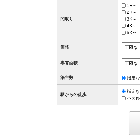
1R～
2K～
間取り
3K～
4K～
5K～
価格
専有面積
築年数
指定な
指定な
駅からの徒歩
バス停