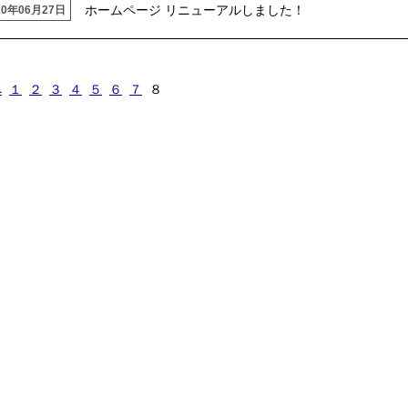
ホームページ リニューアルしました！
20年06月27日
へ
１
２
３
４
５
６
７
８