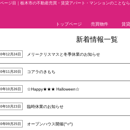
 8ページ目｜栃木市の不動産売買・賃貸アパート・マンションのことな
トップページ
売買物件
賃
新着情報一覧
メリークリスマスと冬季休業のお知らせ
20年12月24日
コアラのきもち
20年11月20日
☆Happy★★★ Halloween☆
20年10月26日
臨時休業のお知らせ
20年10月23日
オープンハウス開催(^○^)
20年09月25日