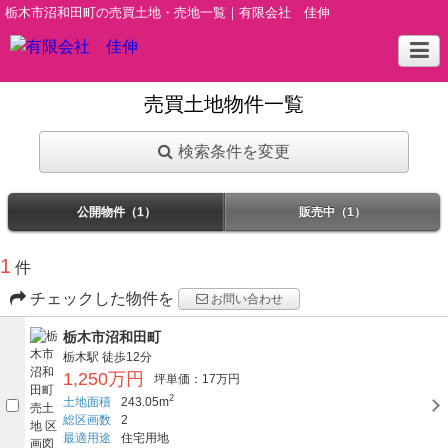
栃木市沼和田町の売買土地・売地一覧｜有限会社 佳伸
売買土地物件一覧
検索条件を変更
公開物件（1）
販売中（1）
1
件
チェックした物件を
お問い合わせ
栃木市沼和田町
栃木駅
徒歩12分
1,250万円
坪単価：17万円
2
土地面積
243.05m
総区画数
2
最適用途
住宅用地