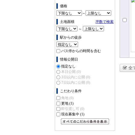
価格
～
土地面積
坪数で検索
～
駅からの徒歩
バス停からの時間を含む
情報公開日
指定なし
全
本日公開
(0)
3日以内に公開
(0)
7日以内に公開
(0)
こだわり条件
角地
(0)
更地
(1)
即引渡し可
(0)
現在募集中
(1)
すべてのこだわり条件を見る