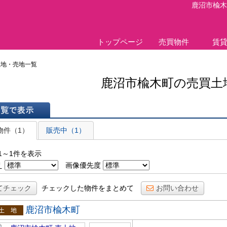
鹿沼市楡木
トップページ
売買物件
賃
土地・売地一覧
鹿沼市楡木町の売買土
表示
物件（1）
販売中（1）
1～1件を表示
え
画像優先度
てチェック
チェックした物件をまとめて
お問い合わせ
鹿沼市楡木町
土地