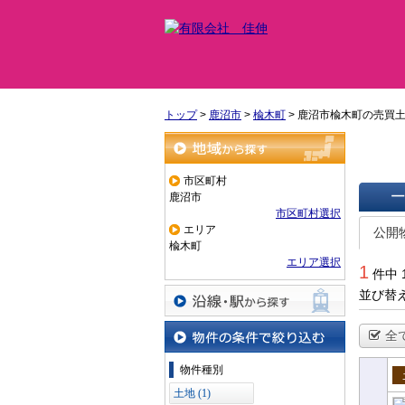
トップ
>
鹿沼市
>
楡木町
>
鹿沼市楡木町の売買
地域から探す
市区町村
鹿沼市
市区町村選択
一覧で
エリア
公開
楡木町
エリア選択
1
件中 
並び替
沿線・駅から探す
全
物件の条件で絞り込む
物件種別
売
土地 (1)