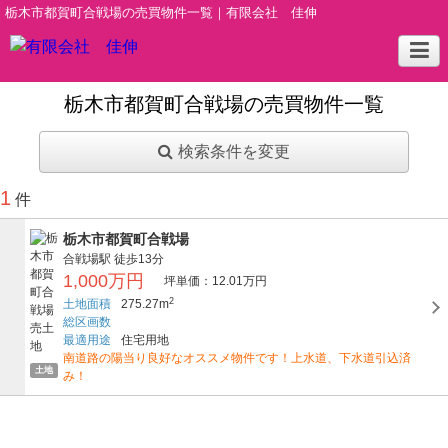
栃木市都賀町合戦場の売買物件一覧｜有限会社 佳伸
栃木市都賀町合戦場の売買物件一覧
検索条件を変更
1
件
栃木市都賀町合戦場
合戦場駅
徒歩13分
1,000万円
坪単価：12.01万円
2
土地面積
275.27m
総区画数
最適用途
住宅用地
南道路の陽当り良好なオススメ物件です！上水道、下水道引込済
土地
み！