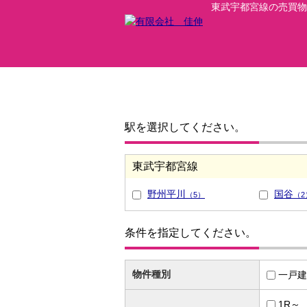
東武宇都宮線の売買物
駅を選択してください。
東武宇都宮線
野州平川
国谷
（5）
（2
条件を指定してください。
物件種別
一戸建
1R～