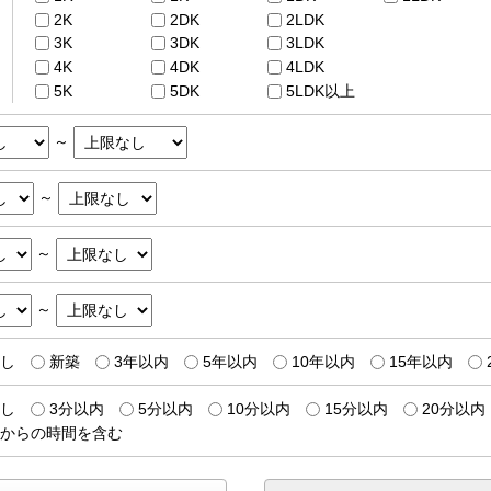
2K
2DK
2LDK
3K
3DK
3LDK
4K
4DK
4LDK
5K
5DK
5LDK以上
～
～
～
～
し
新築
3年以内
5年以内
10年以内
15年以内
し
3分以内
5分以内
10分以内
15分以内
20分以内
からの時間を含む