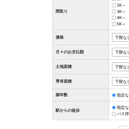
2K～
間取り
3K～
4K～
5K～
価格
月々のお支払額
土地面積
専有面積
築年数
指定な
指定な
駅からの徒歩
バス停