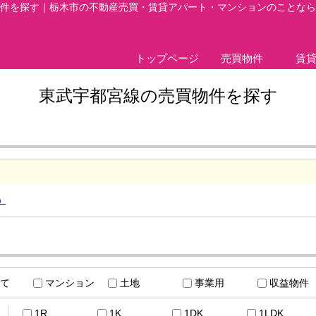
件を探す｜栃木市の不動産売買・賃貸アパート・マンションのことなら
トップページ
売買物件
賃
東武宇都宮線の売買物件を探す
）
て
マンション
土地
事業用
収益物件
1R
1K
1DK
1LDK