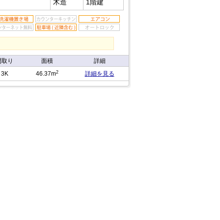
木造
1階建
間取り
面積
詳細
2
3K
46.37m
詳細を見る