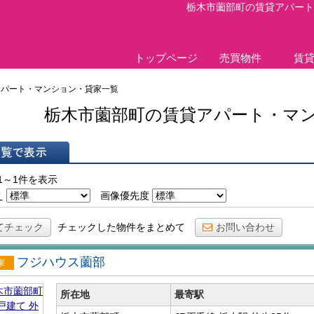
栃木市薗部町の賃貸アパート
トップページ
売買物件
賃
アパート・マンション・貸家一覧
栃木市薗部町の賃貸アパート・マ
表示
1～1件を表示
え
画像優先度
てチェック
チェックした物件をまとめて
お問い合わせ
フジハウス薗部
戸建
所在地
最寄駅