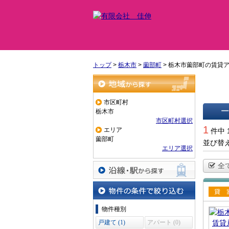
トップ
>
栃木市
>
薗部町
>
栃木市薗部町の賃貸
地域から探す
市区町村
栃木市
市区町村選択
一覧で
1
エリア
件中 
薗部町
並び替
エリア選択
全
沿線・駅から探す
賃貸
物件の条件で絞り込む
物件種別
て
戸建て (1)
アパート (0)