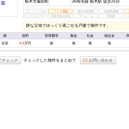
栃木市薗部町
JR両毛線 栃木駅
徒歩25分
静な立地でゆっくり過ごせる戸建て物件です。
階
賃料
管理費等
敷金
礼金
保証金
全室
4.5
万円
無
無
無
無
てチェック
チェックした物件をまとめて
お問い合わせ