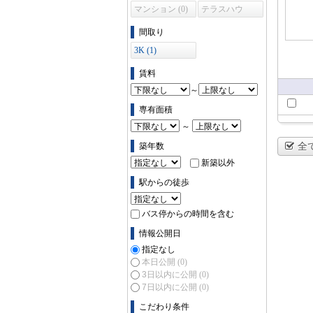
マンション (0)
テラスハウ
ス (0)
間取り
3K (1)
賃料
～
専有面積
～
全
築年数
新築以外
駅からの徒歩
バス停からの時間を含む
情報公開日
指定なし
本日公開
(0)
3日以内に公開
(0)
7日以内に公開
(0)
こだわり条件