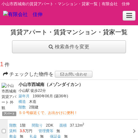
小山市西城南の賃貸アパート・マンション・貸家一覧｜有限会社 佳伸
賃貸アパート・賃貸マンション・貸家一覧
検索条件を変更
1
件
チェックした物件を
お問い合わせ
小山市西城南（メゾンダイカン）
小山駅
徒歩22分
築年月
1990年06月
(築36年)
構造
木造
階数
2階建
５０号線近くで、お出かけに便利！
アパート
2
階数
1階
間取り
2DK
面積
37.12m
賃料
3.5
万円
管理費等
無
敷金
無
礼金
無
保証金
無